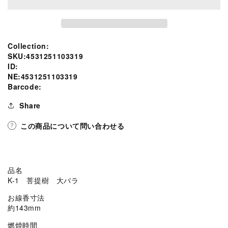
大
大
バ
バ
ラ
ラ
線
線
SKU:
Collection:
香
香
tion
SKU:4531251103319
お
お
ID:
l.social.links.line
NE:4531251103319
香
香
Barcode:
大
大
発
発
Share
の
の
この商品について問い合わせる
数
数
量
量
を
を
減
増
品名
ら
や
K-1 菩提樹 大バラ
す
す
お線香寸法
約143mm
燃焼時間