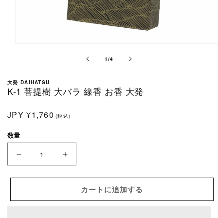
モ
ー
の
1
/
4
ダ
ル
大発 DAIHATSU
で
K-1 菩提樹 大バラ 線香 お香 大発
メ
デ
通
JPY
¥1,760
ィ
(税込)
常
ア
数量
(1)
価
を
格
開
K-
K-
く
1
1
菩
菩
カートに追加する
提
提
樹
樹