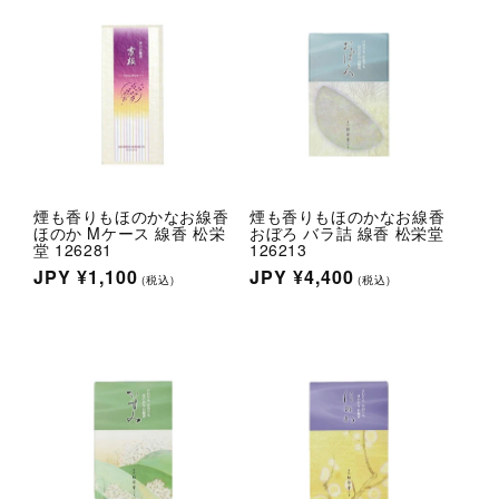
格
格
tion
l.social.links.line
煙も香りもほのかなお線香
煙も香りもほのかなお線香
ほのか Mケース 線香 松栄
おぼろ バラ詰 線香 松栄堂
堂 126281
126213
通
JPY
¥1,100
通
JPY
¥4,400
(税込)
(税込)
常
常
価
価
格
格