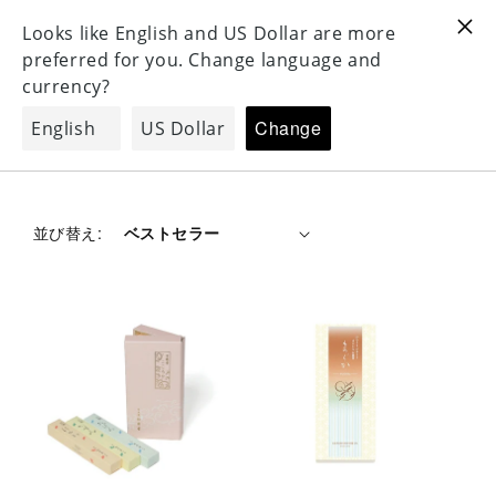
For Oversea 海外配送対応
For Oversea 海外配送対応
コンテンツ
3
に進む
コ
京線香（煙少なめ）
レ
ク
シ
並び替え:
ョ
ン
: