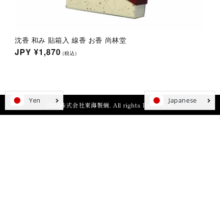
沈香 和み 貼箱入 線香 お香 尚林堂
通
JPY
¥1,870
(税込)
常
価
格
2024株式会社東海製蝋. All rights Reserved.
tion