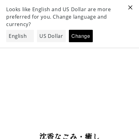
For Oversea 海外配送対応
For Oversea 海外配送対応
コンテンツ
3
に進む
コ
沈香なごみ・癒し