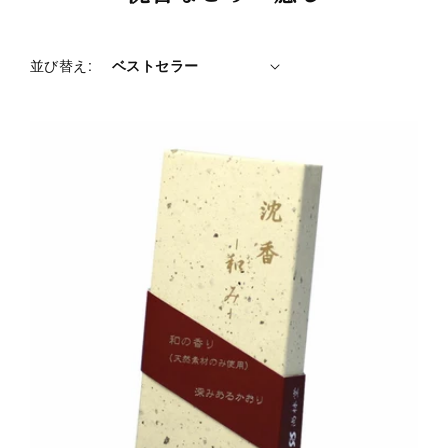
レ
ク
シ
並び替え:
ョ
ン
: