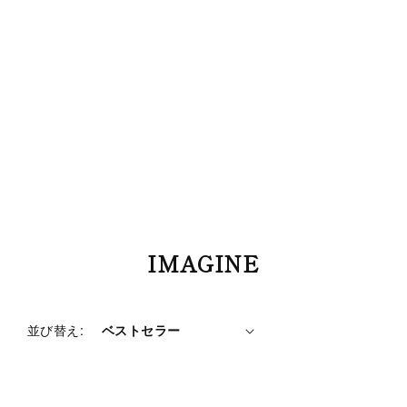
コ
IMAGINE
レ
ク
シ
並び替え:
ョ
ン
: