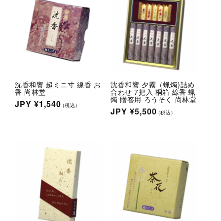
沈香和響 超ミニ寸 線香 お
沈香和響 夕霧（蝋燭)詰め
香 尚林堂
合わせ 7把入 桐箱 線香 蝋
燭 贈答用 ろうそく 尚林堂
通
JPY
¥1,540
(税込)
通
JPY
¥5,500
(税込)
常
常
価
価
格
格