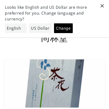
For Oversea 海外配送対応
For Oversea 海外配送対応
コンテンツ
3
に進む
コ
尚林堂
レ
ク
シ
ョ
ン
: