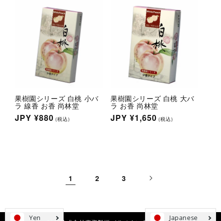
格
格
果樹園シリーズ 白桃 小バ
果樹園シリーズ 白桃 大バ
ラ 線香 お香 尚林堂
ラ お香 尚林堂
通
JPY
¥880
通
JPY
¥1,650
(税込)
(税込)
常
常
価
価
格
格
1
2
3