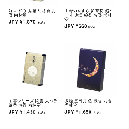
沈香 和み 貼箱入 線香 お
山野のやすらぎ 茶花 超ミ
香 尚林堂
ニ寸 少煙 線香 お香 尚林
堂
通
JPY
¥1,870
(税込)
通
JPY
¥660
(税込)
常
常
価
価
格
格
閑雲シリーズ 閑雲 大バラ
微煙 三日月 藍 線香 お香
線香 お香 尚林堂
尚林堂
通
JPY
¥1,430
通
JPY
¥1,650
(税込)
(税込)
常
常
価
価