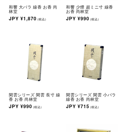
和響 大バラ 線香 お香 尚
和響 少煙 超ミニ寸 線香
林堂
お香 尚林堂
通
JPY
¥1,870
通
JPY
¥990
(税込)
(税込)
常
常
価
価
格
格
閑雲シリーズ 閑雲 長寸 線
閑雲シリーズ 閑雲 小バラ
香 お香 尚林堂
線香 お香 尚林堂
通
JPY
¥990
通
JPY
¥715
(税込)
(税込)
常
常
価
価
格
格