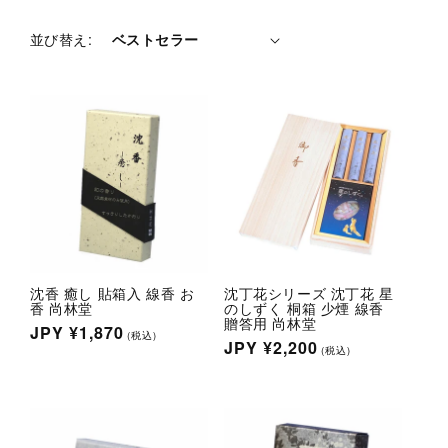
並び替え:
沈香 癒し 貼箱入 線香 お
沈丁花シリーズ 沈丁花 星
香 尚林堂
のしずく 桐箱 少煙 線香
贈答用 尚林堂
通
JPY
¥1,870
(税込)
通
JPY
¥2,200
(税込)
常
常
価
価
格
格