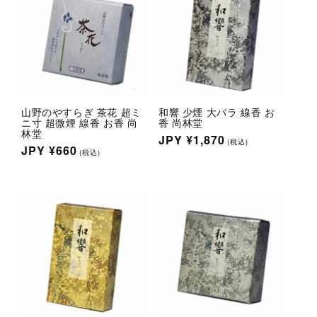
tion
l.social.links.line
山野のやすらぎ 茶花 超ミ
和響 少煙 大バラ 線香 お
ニ寸 超微煙 線香 お香 尚
香 尚林堂
林堂
通
JPY
¥1,870
(税込)
通
JPY
¥660
(税込)
常
常
価
価
格
格