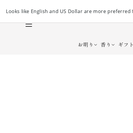
コンテンツ
に進む
お明り
香り
ギフ