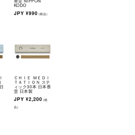
香堂 NIPPON
KODO
通
JPY
¥990
)
(税込)
常
価
格
Ｉ
ＣＨＩＥ ＭＥＤＩ
Ｎ
ＴＡＴＩＯＮ ステ
 日
ィック30本 日本香
堂 日本製
通
JPY
¥2,200
税
(税
常
込)
価
格