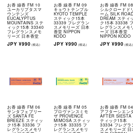
お香 線香 FM 10
お香 線香 FM 09
お香 線香 FM 0
ユーカリプタスマ
キョウトテンプル
シルクロードド
ウンテンズ
KYOTO TEMPLE
ーム SILK ROA
EUCALYPTUS
スティック15本
DREAM スティ
MOUNTAINS ステ
33339 フレグラン
ク15本 33338 
ィック15本 33340
スメモリーズ 日本
レグランスメモ
フレグランスメモ
香堂 NIPPON
ーズ 日本香堂
リーズ 日本香堂
KODO
NIPPON KODO
通
JPY
¥990
通
JPY
¥990
通
JPY
¥990
(税込)
(税込)
(税込
常
常
常
価
価
価
格
格
格
お香 線香 FM 06
お香 線香 FM 05
お香 線香 FM 0
サンタフェブリー
プロヴァンスミモ
アフターシエン
ズ SANTA FE
ザ PROVENCE
AFTER SIESTA
BREEZE スティッ
MIMOSA スティッ
ティック15本
ク15本 33336 フ
ク15本 33335 フ
33334 フレグラ
レグランスメモリ
レグランスメモリ
スメモリーズ 日