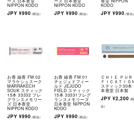
ーズ 日本香堂
ーズ 日本香堂
香堂 NIPPON
NIPPON KODO
NIPPON KODO
KODO
通
JPY
¥990
通
JPY
¥990
通
JPY
¥990
(税込)
(税込)
(税込
常
常
常
価
価
価
格
格
格
お香 線香 FM 02
お香 線香 FM 01
ＣＨＩＥ ＰＵＲ
マラケシュスーク
チェジュドフィー
ＦＩＣＡＴＩＯ
MARRAKECH
ルド JEJUDO
スティック30本
SOUK スティック
FIELD スティック
本香堂 日本製
15本 33332 フレ
15本 33331フレグ
通
JPY
¥2,200
グランスメモリー
ランスメモリーズ
(
ズ 日本香堂
日本香堂 NIPPON
常
込)
NIPPON KODO
KODO
価
通
JPY
¥990
通
JPY
¥990
(税込)
(税込)
格
常
常
価
価