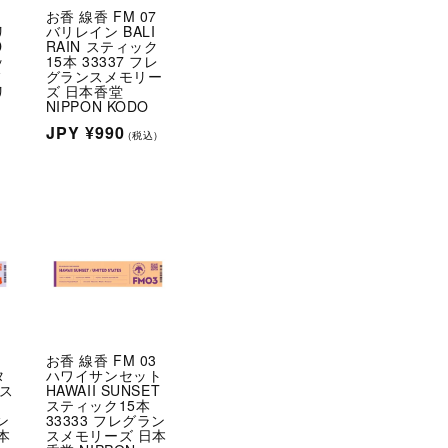
8
お香 線香 FM 07
リ
バリレイン BALI
D
RAIN スティック
ッ
15本 33337 フレ
フ
グランスメモリー
リ
ズ 日本香堂
NIPPON KODO
通
JPY
¥990
(税込)
)
常
価
格
4
お香 線香 FM 03
タ
ハワイサンセット
 ス
HAWAII SUNSET
スティック15本
ン
33333 フレグラン
本
スメモリーズ 日本