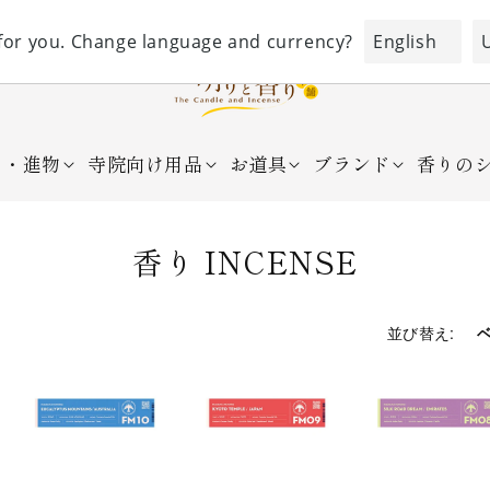
For Oversea 海外配送対応3
For Oversea 海外配送対応
ト・進物
寺院向け用品
お道具
ブランド
香りの
コ
香り INCENSE
レ
ク
並び替え:
シ
ョ
ン
: