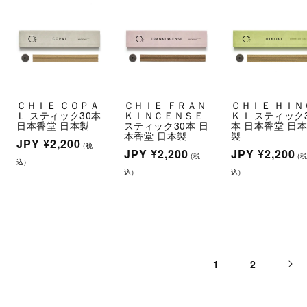
格
格
ＣＨＩＥ ＣＯＰＡ
ＣＨＩＥ ＦＲＡＮ
ＣＨＩＥ ＨＩＮ
Ｌ スティック30本
ＫＩＮＣＥＮＳＥ
ＫＩ スティック
日本香堂 日本製
スティック30本 日
本 日本香堂 日
本香堂 日本製
製
通
JPY
¥2,200
(税
通
JPY
¥2,200
通
JPY
¥2,200
(税
(
常
込)
常
常
込)
込)
価
価
価
格
格
格
1
2