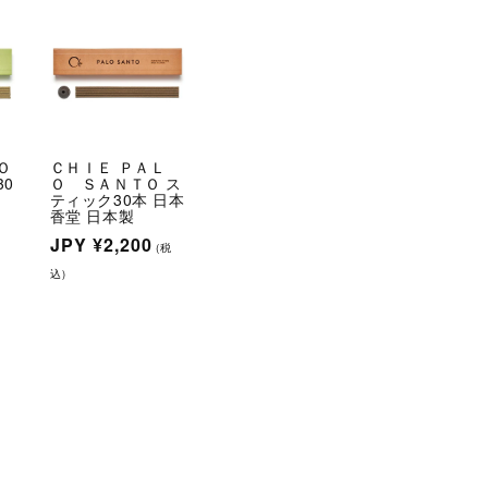
Ｏ
ＣＨＩＥ ＰＡＬ
30
Ｏ ＳＡＮＴＯ ス
本
ティック30本 日本
香堂 日本製
通
JPY
¥2,200
税
(税
常
込)
価
格