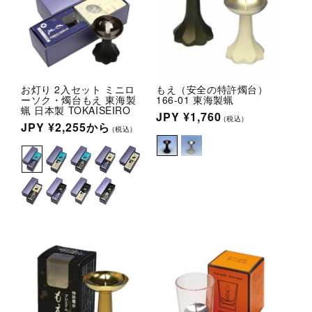
お灯り 2入セット ミニロ
もえ（安全の特許燭台）
ーソク・燭台もえ 東海製
166-01 東海製蝋
蝋 日本製 TOKAISEIRO
通
JPY
¥1,760
(税込)
通
JPY
¥2,255
から
(税込)
常
常
価
価
格
格