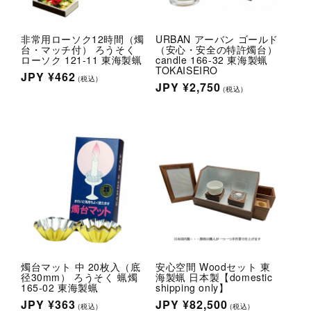
非常用ローソク12時間（燭
URBAN アーバン ゴールド
台・マッチ付） ろうそく
（安心・安全の特許燭台）
ローソク 121-11 東海製蝋
candle 166-32 東海製蝋
TOKAISEIRO
通
JPY
¥462
(税込)
通
JPY
¥2,750
(税込)
常
常
価
価
格
格
燭台マット 中 20枚入（底
安心空間 Woodセット 東
径30mm） ろうそく 蝋燭
海製蝋 日本製【domestic
165-02 東海製蝋
shipping only】
通
JPY
¥363
通
JPY
¥82,500
(税込)
(税込)