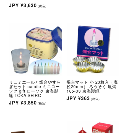
常
通
JPY
¥3,630
(税込)
価
常
格
価
格
リュミエールと燭台やすら
燭台マット 小 20枚入（底
ぎセット candle ミニロー
径20mm） ろうそく 蝋燭
ソク gift ローソク 東海製
165-03 東海製蝋
蝋 TOKAISEIRO
通
JPY
¥363
(税込)
通
JPY
¥3,850
(税込)
常
常
価
価
格
格