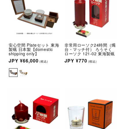
安心空間 Plateセット 東海
非常用ローソク24時間（燭
製蝋 日本製【domestic
台・マッチ付） ろうそく
shipping only】
ローソク 121-02 東海製蝋
通
JPY
¥66,000
通
JPY
¥770
(税込)
(税込)
常
常
価
価
格
格