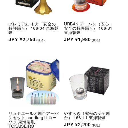
プレミアム もえ（安全の
URBAN アーバン（安心・
特許燭台） 166-04 東海製
安全の特許燭台） 166-31
tion
蝋
東海製蝋
通
JPY
¥2,750
通
JPY
¥1,980
(税込)
(税込)
l.social.links.line
常
常
価
価
格
格
リュミエールと燭台アーバ
やすらぎ（究極の安全燭
ンセット candle gift ロー
台） 166-11 東海製蝋
ソク 東海製蝋
通
JPY
¥2,200
TOKAISEIRO
(税込)