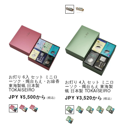
常
常
価
価
格
格
お灯り 6入 セット ミニロ
ーソク・燭台もえ・お線香
お灯り 4入 セット ミニロ
東海製蝋 日本製
ーソク・燭台もえ 東海製
TOKAISEIRO
蝋 日本製 TOKAISEIRO
通
JPY
¥5,500
から
通
JPY
¥3,520
から
(税込)
(税込)
常
常
価
価
格
格