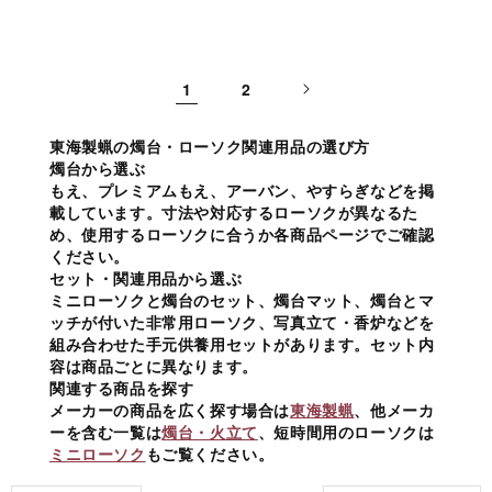
1
2
東海製蝋の燭台・ローソク関連用品の選び方
燭台から選ぶ
もえ、プレミアムもえ、アーバン、やすらぎなどを掲
載しています。寸法や対応するローソクが異なるた
め、使用するローソクに合うか各商品ページでご確認
ください。
セット・関連用品から選ぶ
ミニローソクと燭台のセット、燭台マット、燭台とマ
ッチが付いた非常用ローソク、写真立て・香炉などを
組み合わせた手元供養用セットがあります。セット内
容は商品ごとに異なります。
関連する商品を探す
メーカーの商品を広く探す場合は
東海製蝋
、他メーカ
ーを含む一覧は
燭台・火立て
、短時間用のローソクは
ミニローソク
もご覧ください。