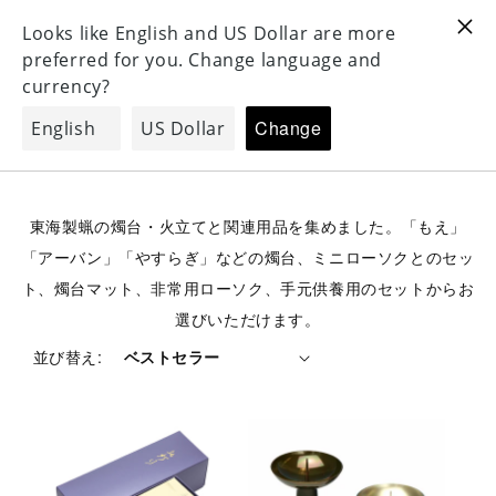
For Oversea 海外配送対応
For Oversea 海外配送対応
コンテンツ
3
に進む
コ
東海製蝋の燭台・ローソク関連用品
レ
ク
東海製蝋の燭台・火立てと関連用品を集めました。「もえ」
シ
「アーバン」「やすらぎ」などの燭台、ミニローソクとのセッ
ョ
ン
ト、燭台マット、非常用ローソク、手元供養用のセットからお
:
選びいただけます。
並び替え: