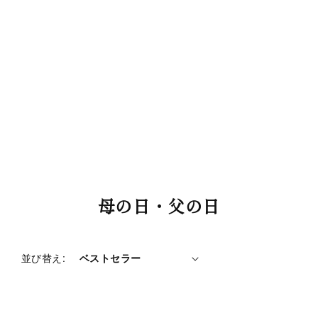
コ
母の日・父の日
レ
ク
シ
並び替え:
ョ
ン
: